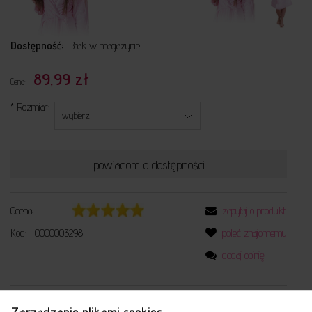
Dostępność:
Brak w magazynie
89,99 zł
Cena:
*
Rozmiar:
powiadom o dostępności
Ocena:
zapytaj o produkt
Kod:
0000003298
poleć znajomemu
dodaj opinię
Opis
Bezpieczeństwo
Produkty powiązane
Zarządzanie plikami cookies