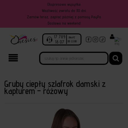
Ekspresowa wysyłka
Możliwość zwrotu do 30 dni
Zamów teraz, zapłać później z pomocą PayPo
Dostawa na weekend
17 789
PN-PT
0
18 07
DO 22:00
Gruby ciepły szlafrok damski z
kapturem – różowy