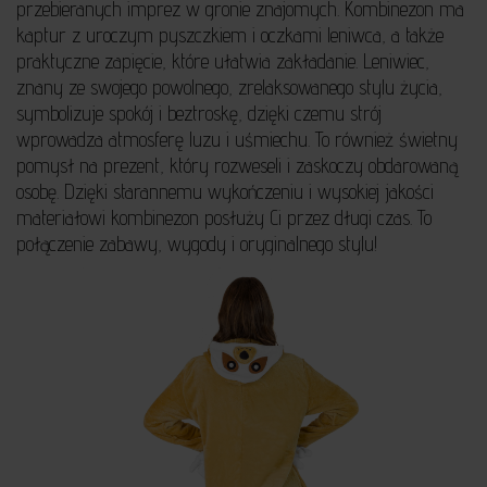
przebieranych imprez w gronie znajomych. Kombinezon ma
kaptur z uroczym pyszczkiem i oczkami leniwca, a także
praktyczne zapięcie, które ułatwia zakładanie. Leniwiec,
znany ze swojego powolnego, zrelaksowanego stylu życia,
symbolizuje spokój i beztroskę, dzięki czemu strój
wprowadza atmosferę luzu i uśmiechu. To również świetny
pomysł na prezent, który rozweseli i zaskoczy obdarowaną
osobę. Dzięki starannemu wykończeniu i wysokiej jakości
materiałowi kombinezon posłuży Ci przez długi czas. To
połączenie zabawy, wygody i oryginalnego stylu!