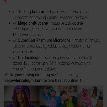
❓
✅
Totalny komfort
– luźny fason i elastyczne
ściągacze zapewniają pełną swobodę ruchów.
✅
Mega praktyczne
– szybkie zakładanie i
zdejmowanie dzięki wygodnemu zamkowi
błyskawicznemu.
✅
SuperSoft Premium Microfibra
– materiał miękki
jak chmurka, ciepły, oddychający i odporny na
uszkodzenia.
✅
Dla każdego
– rozmiary i wzory zarówno dla
dzieci, jak i dorosłych. Cała rodzina w matching
onesies? To dopiero zabawa!
⭐ ️ Wybierz swój ulubiony wzór i ciesz się
niepowtarzalnym komfortem każdego dnia
❗️