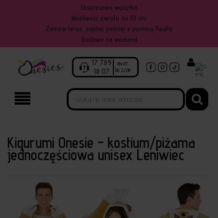
Ekspresowa wysyłka
Możliwość zwrotu do 30 dni
Zamów teraz, zapłać później z pomocą PayPo
Dostawa na weekend
17 789
PN-PT
0
18 07
DO 22:00
Kigurumi Onesie – kostium/piżama
jednoczęściowa unisex Leniwiec