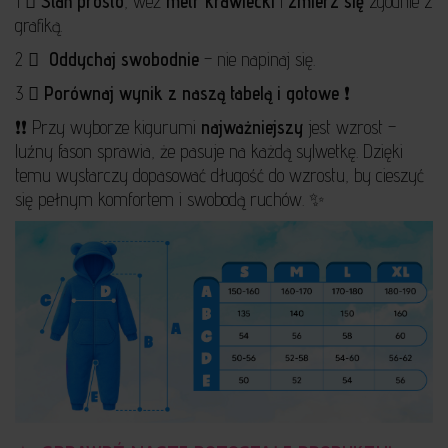
1 ️⃣
Stań prosto
, weź
metr krawiecki
i
zmierz się
zgodnie z
grafiką.
2 ️⃣
Oddychaj swobodnie
– nie napinaj się.
3 ️⃣
Porównaj wynik z naszą tabelą i gotowe
❗️
❗️❗️ Przy wyborze kigurumi
najważniejszy
jest wzrost –
luźny fason sprawia, że pasuje na każdą sylwetkę. Dzięki
temu wystarczy dopasować długość do wzrostu, by cieszyć
się pełnym komfortem i swobodą ruchów. ✨