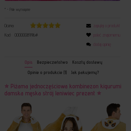
*
- Pole wymagane
Ocena:
zapytaj o produkt
Kod:
0000008996#
poleć znajomemu
dodaj opinię
Opis
Bezpieczeństwo
Koszty dostawy
Opinie o produkcie (1)
Jak pakujemy?
⭐ Piżama jednoczęściowa kombinezon kigurumi
damska męska strój leniwiec prezent ⭐