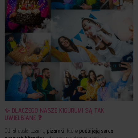
✨ DLACZEGO NASZE KIGURUMI SĄ TAK
UWIELBIANE ❓
Od lat dostarczamy
piżamki
, które
podbijają serca
naszych klientów
– łącząc wyjątkowe wzory z