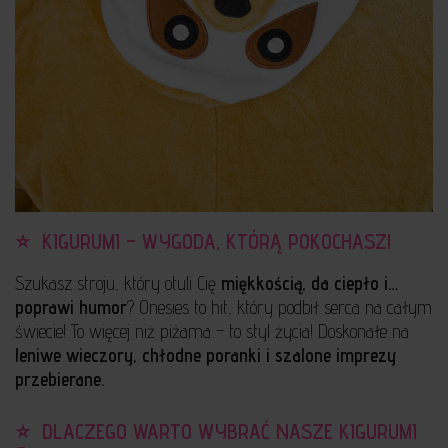
⭐ ️ KIGURUMI – WYGODA, KTÓRĄ POKOCHASZ!
Szukasz stroju, który otuli Cię
miękkością, da ciepło i…
poprawi humor
? Onesies to hit, który podbił serca na całym
świecie! To więcej niż piżama – to styl życia! Doskonałe na
leniwe wieczory, chłodne poranki i szalone imprezy
przebierane.
⭐ ️ DLACZEGO WARTO WYBRAĆ NASZE KIGURUMI