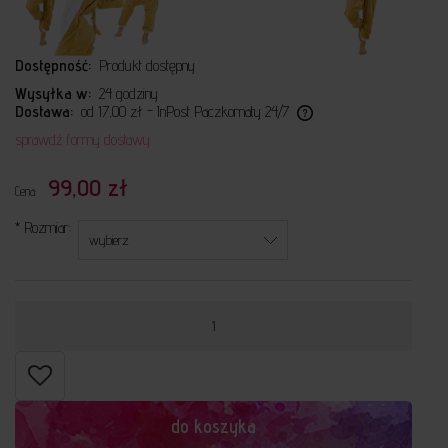
Dostępność:
Produkt dostępny
Wysyłka w:
24 godziny
Dostawa:
od 17,00 zł
- InPost Paczkomaty 24/7
Cena nie zawiera ewentualnych kosztów płatności
sprawdź formy dostawy
99,00 zł
Cena:
*
Rozmiar:
do koszyka