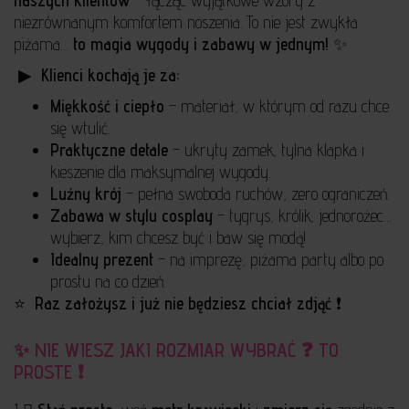
niezrównanym komfortem noszenia. To nie jest zwykła
piżama…
to magia wygody i zabawy w jednym!
✨
️ ▶ ️
Klienci kochają je za:
Miękkość i ciepło
– materiał, w którym od razu chce
się wtulić.
Praktyczne detale
– ukryty zamek, tylna klapka i
kieszenie dla maksymalnej wygody.
Luźny krój
– pełna swoboda ruchów, zero ograniczeń.
Zabawa w stylu cosplay
– tygrys, królik, jednorożec…
wybierz, kim chcesz być i baw się modą!
Idealny prezent
– na imprezę, piżama party albo po
prostu na co dzień.
⭐ ️
Raz założysz i już nie będziesz chciał zdjąć
❗️
✨ NIE WIESZ JAKI ROZMIAR WYBRAĆ ❓ TO
PROSTE ❗️